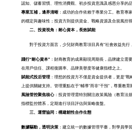
認知、儲蓄習慣、理性消費觀、初步投資意識及感恩分享的
專業互補，邊界清晰
：成功的合作依賴于專業分工。教育專
的穩定與趣味性；投資方則提供資金、戰略資源及合規風控
二、投資視角：耐心資本，長效賦能
對于投資方面言，少兒財商教育項目具有“社會效益先行
踐行“耐心資本”
：財商教育的成果顯現周期長，品牌建立需
在用戶信任、課程復購率、品牌美譽度等健康指標之上。
賦能式投后管理
：理想的投資方不僅是資金提供者，更是“戰
上提供關鍵支持。管理重點在于“輔導”而非“干預”，尊重教
風險管控聚焦核心
：投資管理需特別關注政策風險（教育法
指標監控體系，定期進行項目評估與策略復盤。
三、運營協同：構建韌性合作生態
數據驅動，透明決策
：建立統一的數據管理平臺，對學員學