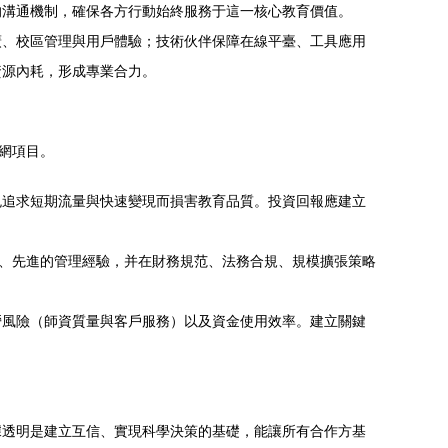
的溝通機制，確保各方行動始終服務于這一核心教育價值。
廣、校區管理與用戶體驗；技術伙伴保障在線平臺、工具應用
資源內耗，形成專業合力。
網項目。
免追求短期流量與快速變現而損害教育品質。投資回報應建立
會、先進的管理經驗，并在財務規范、法務合規、規模擴張策略
營風險（師資質量與客戶服務）以及資金使用效率。建立關鍵
據透明是建立互信、實現科學決策的基礎，能讓所有合作方基