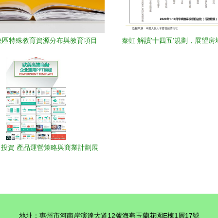
央區特殊教育資源分布與教育項目
秦虹 解讀'十四五'規劃，展望
投資方向探析
育項目投資新格局
投資 產品運營策略與商業計劃展
示
地址：惠州市河南岸演達大道12號海燕玉蘭花園E棟1層17號