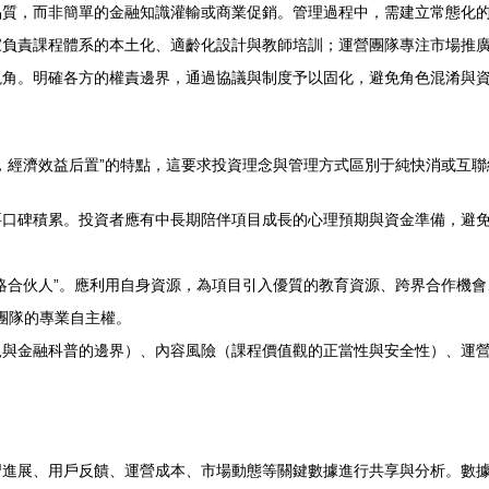
品質，而非簡單的金融知識灌輸或商業促銷。管理過程中，需建立常態化
家負責課程體系的本土化、適齡化設計與教師培訓；運營團隊專注市場推
視角。明確各方的權責邊界，通過協議與制度予以固化，避免角色混淆與
，經濟效益后置”的特點，這要求投資理念與管理方式區別于純快消或互聯
要口碑積累。投資者應有中長期陪伴項目成長的心理預期與資金準備，避
略合伙人”。應利用自身資源，為項目引入優質的教育資源、跨界合作機
育團隊的專業自主權。
規與金融科普的邊界）、內容風險（課程價值觀的正當性與安全性）、運
習進展、用戶反饋、運營成本、市場動態等關鍵數據進行共享與分析。數