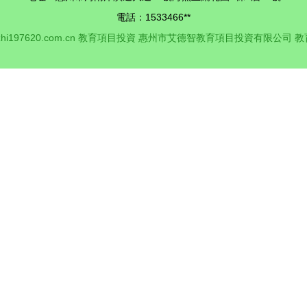
電話：1533466**
hi197620.com.cn
教育項目投資
惠州市艾德智教育項目投資有限公司
教