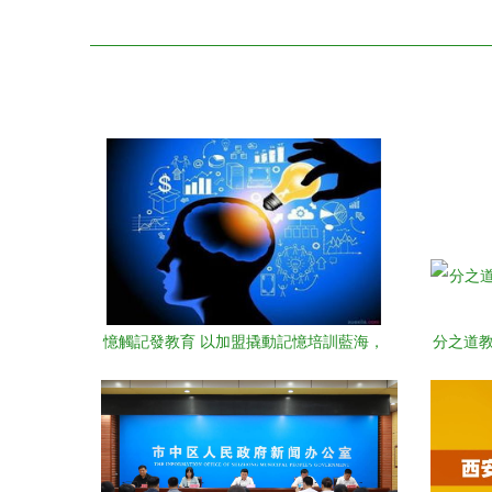
憶觸記發教育 以加盟撬動記憶培訓藍海，
分之道教
剖析其投資價值與創業路徑