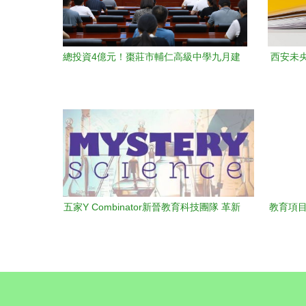
總投資4億元！棗莊市輔仁高級中學九月建
西安未
成投用，助力區域教育升級
五家Y Combinator新晉教育科技團隊 革新
教育項目
教育的投資新星