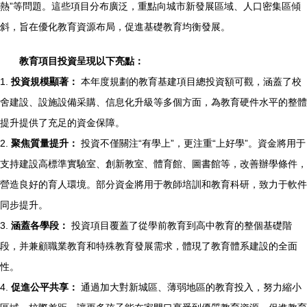
熱”等問題。這些項目分布廣泛，重點向城市新發展區域、人口密集區傾
斜，旨在優化教育資源布局，促進基礎教育均衡發展。
教育項目投資呈現以下亮點：
1.
投資規模顯著：
本年度規劃的教育基建項目總投資額可觀，涵蓋了校
舍建設、設施設備采購、信息化升級等多個方面，為教育硬件水平的整體
提升提供了充足的資金保障。
2.
聚焦質量提升：
投資不僅關注“有學上”，更注重“上好學”。資金將用于
支持建設高標準實驗室、創新教室、體育館、圖書館等，改善辦學條件，
營造良好的育人環境。部分資金將用于教師培訓和教育科研，致力于軟件
同步提升。
3.
涵蓋各學段：
投資項目覆蓋了從學前教育到高中教育的整個基礎階
段，并兼顧職業教育和特殊教育發展需求，體現了教育體系建設的全面
性。
4.
促進公平共享：
通過加大對新城區、薄弱地區的教育投入，努力縮小