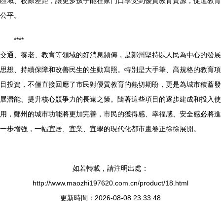
區域、校際差距，讓更多孩子能在家門口享受到優質教育資源，促進教育
公平。
****
交通、養老、教育等領域的好消息頻傳，是鄭州堅持以人民為中心的發展
思想、持續保障和改善民生的生動寫照。特別是大手筆、高規格的教育項
目投資，不僅直接回應了市民對優質教育的熱切期盼，更是為城市積蓄發
展潛能、提升核心競爭力的長遠之策。隨著這些項目的逐步建成和投入使
用，鄭州的城市功能將更加完善，市民的獲得感、幸福感、安全感必將進
一步增強，一幅宜居、宜業、宜學的現代化都市畫卷正徐徐展開。
如若轉載，請注明出處：
http://www.maozhi197620.com.cn/product/18.html
更新時間：2026-08-08 23:33:48