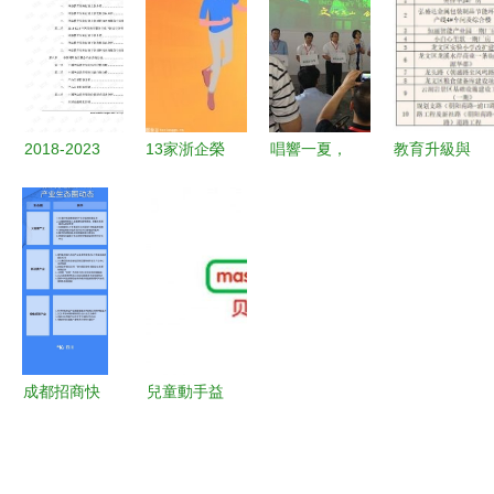
億市值與教
縣摘掉貧困
項目投資的
青少年水環
育投資的新
帽 教育項
實用指南
境教育的創
想象——同
目投資鑄就
新愿景
程資本閉門
脫貧基石
路演即將啟
2018-2023
13家浙企榮
唱響一夏，
教育升級與
幕
年中國網絡
膺“同心共
誰是麥霸？
區域發展
教育服務項
富榜樣企
解析教育項
漳州龍文
目行業市場
業”，娃哈
目投資熱潮
23.8億項目
深度調研及
哈教育投資
的背后因素
集中開竣工
投資戰略研
成亮點
——‘房天
解析
究分析報告
下大爆
料’第九期
成都招商快
兒童動手益
獨家分析
報第7期 產
智玩具加盟
業升級與教
開啟早教產
育投資雙輪
業新藍海