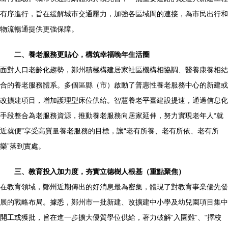
有序進行，旨在緩解城市交通壓力，加強各區域間的連接，為市民出行和
物流暢通提供更強保障。
二、養老服務更貼心，構筑幸福晚年生活圈
面對人口老齡化趨勢，鄭州積極構建居家社區機構相協調、醫養康養相結
合的養老服務體系。多個區縣（市）啟動了普惠性養老服務中心的新建或
改擴建項目，增加護理型床位供給。智慧養老平臺建設提速，通過信息化
手段整合為老服務資源，推動養老服務向居家延伸，努力實現老年人“就
近就便”享受高質量養老服務的目標，讓“老有所養、老有所依、老有所
樂”落到實處。
三、教育投入加力度，夯實立德樹人根基（重點聚焦）
在教育領域，鄭州近期傳出的好消息最為密集，體現了對教育事業優先發
展的戰略布局。據悉，鄭州市一批新建、改擴建中小學及幼兒園項目集中
開工或獲批，旨在進一步擴大優質學位供給，著力破解“入園難”、“擇校