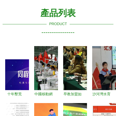
產品列表
PRODUCT
----------------
十年墾荒
中國移動網
早教加盟如
沙河灣水育
100位創始
絡扶貧模式
何選擇協作
空間項目研
人、1000
助新疆疏勒
總部 教育
討會 共筑